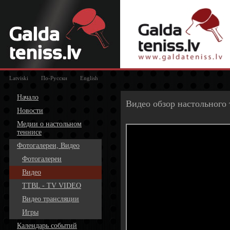
Latviski
По-Русски
English
Начало
Видео обзор настольного 
Новости
Медии о настольном
теннисе
Фотогалереи, Видео
Фотогалереи
Видео
TTBL - TV VIDEO
Видео трансляции
Игры
Календарь событий