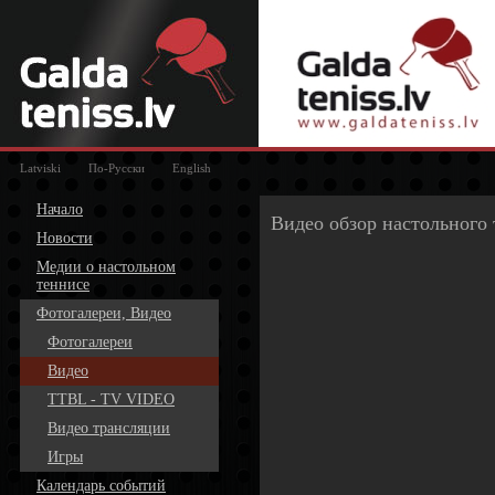
Latviski
По-Русски
English
Начало
Видео обзор настольного 
Новости
Медии о настольном
теннисе
Фотогалереи, Видео
Фотогалереи
Видео
TTBL - TV VIDEO
Видео трансляции
Игры
Календарь событий