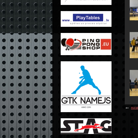
←
наз