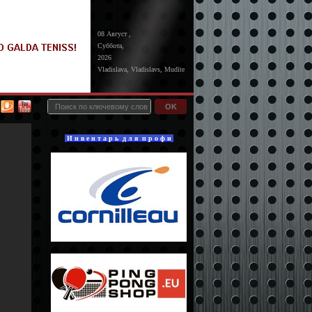
08 Август ,
Суббота,
2026
Vladislava, Vladislavs, Mudīte
OK
И н в е н т а р ь д л я п р о ф и