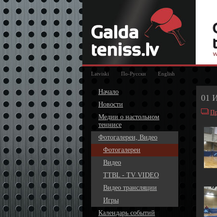
Latviski
По-Русски
English
Начало
01 
Новости
Пр
Медии о настольном
теннисе
Фотогалереи, Видео
Фотогалереи
Видео
TTBL - TV VIDEO
Видео трансляции
Игры
Календарь событий