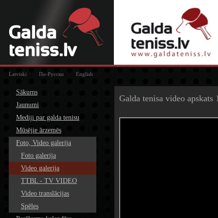
Latviski
По-Русски
English
Sākums
Galda tenisa video apskats 
Jaunumi
Mediji par galda tenisu
Mūsējie ārzemēs
Foto, Video galerija
Foto galerija
Video galerija
TTBL - TV VIDEO
Video translācijas
Spēles