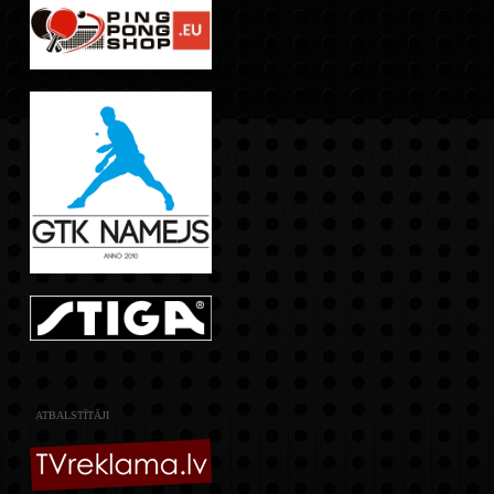
ATBALSTĪTĀJI