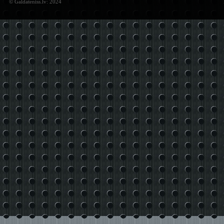
© Galdateniss.lv: 2024