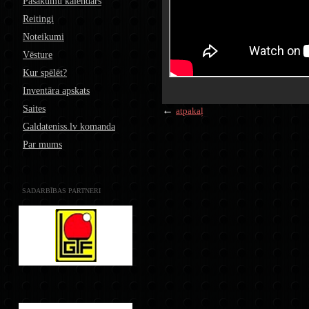
Pasākumu kalendārs
Reitingi
Noteikumi
Vēsture
Kur spēlēt?
Inventāra apskats
Saites
←
atpakaļ
Galdateniss.lv komanda
Par mums
SADARBĪBAS PARTNERI