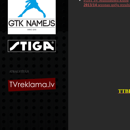
POST SV Mühlhausen kluba
2013/14
sezonas spēļu rezult
ATBALSTĪTĀJI
TTBL