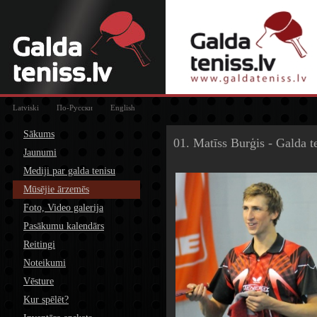
Latviski
По-Русски
English
Journée
Sākums
01. Matīss Burģis - Galda t
10
Jaunumi
-
du
Mediji par galda tenisu
25/01/11
Mūsējie ārzemēs
Foto, Video galerija
Pasākumu kalendārs
Reitingi
Noteikumi
Vēsture
Kur spēlēt?