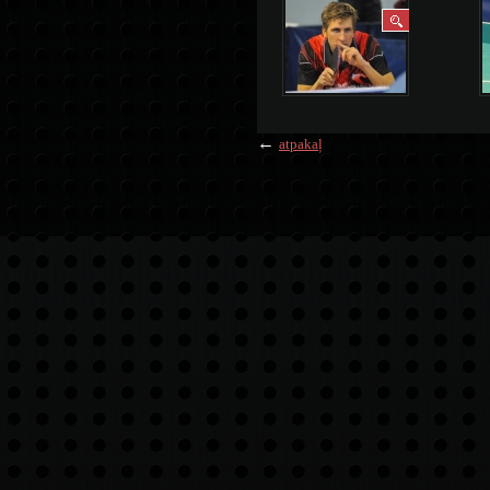
←
atpakaļ