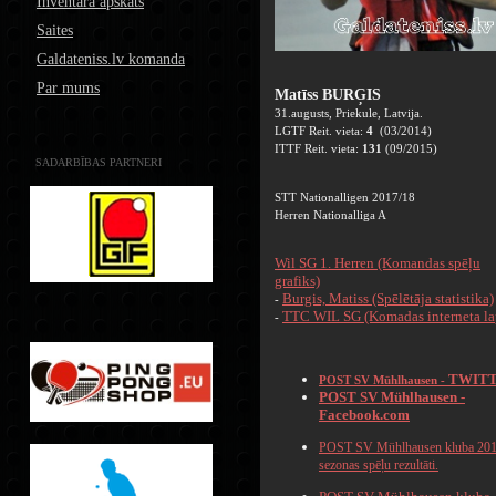
Inventāra apskats
Saites
Galdateniss.lv komanda
Par mums
Matīss BURĢIS
31.augusts, Priekule, Latvija.
LGTF Reit. vieta:
4
(03/2014)
ITTF Reit. vieta:
131
(09/2015)
SADARBĪBAS PARTNERI
STT Nationalligen 2017/18
Herren Nationalliga A
Wil SG 1. Herren (Komandas spēļu
grafiks)
Burgis, Matiss (Spēlētāja statistika)
-
TTC WIL SG (Komadas interneta la
-
TWIT
POST SV Mühlhausen -
POST SV Mühlhausen -
Facebook.com
POST SV Mühlhausen kluba 20
sezonas spēļu rezultāti.