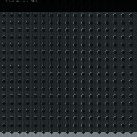
© Galdateniss.lv: 2024